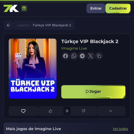
Entrar
Cadastrar
Cassino
Türkçe VIP Blackjack 2
Türkçe VIP Blackjack 2
Imagine Live
Jogar
0
Türkçe VIP Blackjack 2
Mais jogos de Imagine Live
Ver todos
Imagine Live