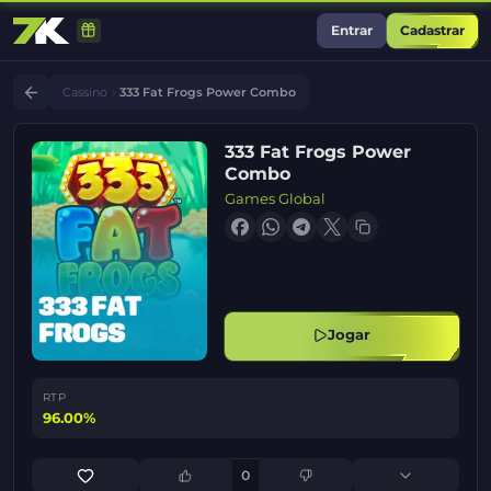
Entrar
Cadastrar
Cassino
333 Fat Frogs Power Combo
333 Fat Frogs Power
Combo
Games Global
Jogar
RTP
96.00%
0