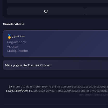
Area Link Phoenix Firestorm
Grande vitória
Games Global
🥇
Area Link Phoenix Firestorm
Je*** ****
é um jogo de cassino online da
Ga
busca diversão e oportunidades de prêmios em cada rodada.
Pagamento
Aposta
Como jogar Area Link Phoenix Firestorm na 7K
Multiplicador
Para começar a jogar
Area Link Phoenix Firestorm
, basta ajust
experientes da Games Global.
Mais jogos de Games Global
Sobre o Area Link Phoenix Firestorm
O
Area Link Phoenix Firestorm
segue o padrão de qualidade da
retorno a cada partida.
7K
é um site de entretenimento online que oferece aos seus usuários uma ex
55.933.850/0001-34
Por que jogar Area Link Phoenix Firestorm na 7K
, entidade devidamente autorizada a operar a modalidade l
conforme Portaria SPA/
Na
7K
, você joga com total segurança, suporte rápido e depósit
responsabilidade!
Ao acessar, continuar a usar ou navegar neste site, você concorda que podemo