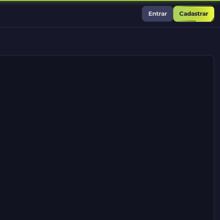
Entrar
Cadastrar