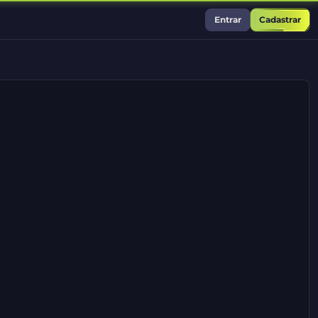
Entrar
Cadastrar