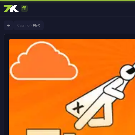
Cassino
FlyX