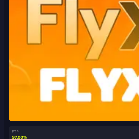
RTP
97.00%