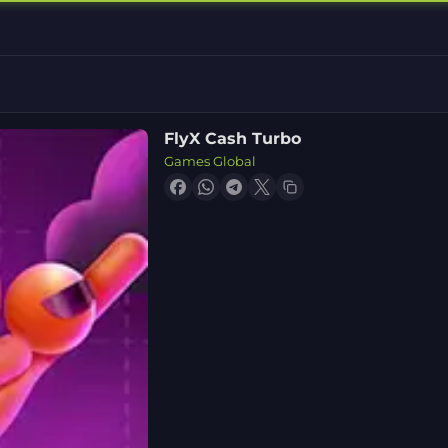
FlyX Cash Turbo
Games Global