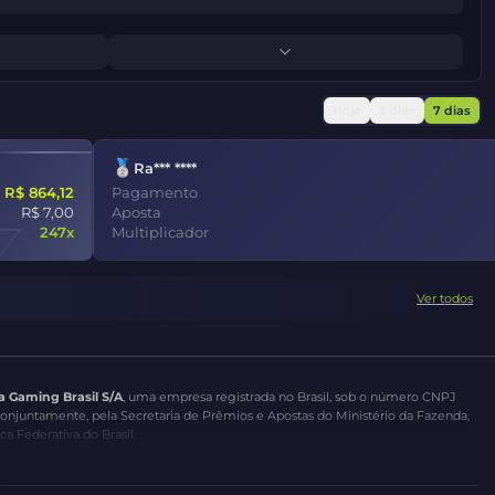
Hoje
3 dias
7 dias
🥈
, oferece uma experiência completa para quem busca diversão e
Ra*** ****
R$ 864,12
Pagamento
R$ 7,00
Aposta
247
x
Multiplicador
nto para quem está começando quanto para jogadores experientes
Ver todos
 de
97.00%
, oferece uma boa relação entre risco e retorno a cada
 Gaming Brasil S/A
, uma empresa registrada no Brasil, sob o número CNPJ
 conjuntamente, pela Secretaria de Prêmios e Apostas do Ministério da Fazenda,
a Federativa do Brasil.
Games Global e demais provedores parceiros. Jogue com
so site. Utilizamos cookies apenas para melhorar a sua experiência e isso não