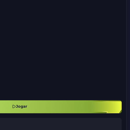
Jogar