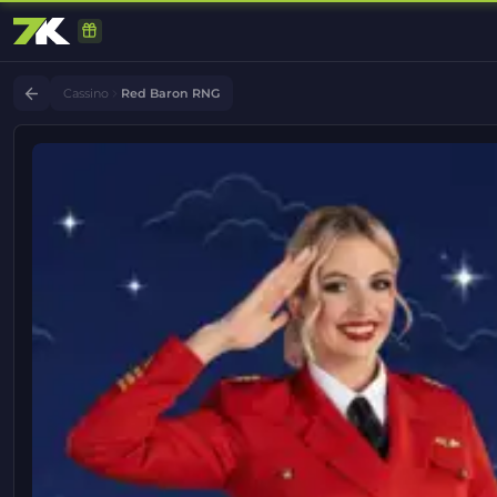
Cassino
Red Baron RNG