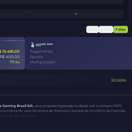
Hoje
3 dias
7 dias
🥈
rece uma experiência completa para quem busca diversão e
Wi*** ****
 15.481,00
Pagamento
R$ 400,00
Aposta
77.4
x
Multiplicador
nto para quem está começando quanto para jogadores experientes da
Ver todos
7%
, oferece uma boa relação entre risco e retorno a cada partida.
 Gaming Brasil S/A
, uma empresa registrada no Brasil, sob o número CNPJ
 conjuntamente, pela Secretaria de Prêmios e Apostas do Ministério da Fazenda,
volution e demais provedores parceiros. Jogue com
a Federativa do Brasil.
so site. Utilizamos cookies apenas para melhorar a sua experiência e isso não