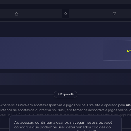
0
onível na
7K
. Com mecânica envolvente e gráficos de qualidade, ofe
R$
 aposta e iniciar a rodada. O jogo é fácil de entender e indicado ta
om tecnologia auditada e resultados aleatórios. Com RTP médio de
9
Expandir
periência única em apostas esportivas e jogos online. Este site é operado pela
Ana
otérica de apostas de quota fixa no Brasil, em temática desportiva e jogos online,
s via Pix. A plataforma é licenciada e reúne dezenas de títulos da E
MF n.º 322/2025, publicada em 17 de fevereiro de 2025 no Diário Oficial da Repúblic
Ao acessar, continuar a usar ou navegar neste site, você
Ver mais
Este site utiliza cookies
s usar determinados cookies do navegador para melhorar sua experiência ao usar nos
concorda que podemos usar determinados cookies do
interfere na sua privacidade.