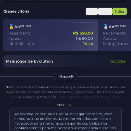
Baccarat A
Grande vitória
Hoje
3 dias
7 dias
Evolution
🥇
🥈
Baccarat A
An*** ****
é um jogo de cassino online da
Evolution
An*** ****
,
disponível na
7K
. Com mecânica envolvente e gráficos de
Pagamento
R$ 650,00
Pagamento
Aposta
R$ 90,00
Aposta
qualidade, oferece uma experiência completa para quem
Multiplicador
14.4
x
Multiplicador
busca diversão e oportunidades de prêmios em cada
rodada.
Mais jogos de Evolution
Ver todos
Como jogar Baccarat A na 7K
Para começar a jogar
Baccarat A
, basta ajustar o valor da
aposta e iniciar a rodada. O jogo é fácil de entender e
Expandir
indicado tanto para quem está começando quanto para
7K
é um site de entretenimento online que oferece aos seus usuários uma
jogadores experientes da Evolution.
experiência única em apostas esportivas e jogos online. Este site é operado
pela
Ana Gaming Brasil S/A
, uma empresa registrada no Brasil, sob o
Sobre o Baccarat A
número CNPJ
55.933.850/0001-34
, entidade devidamente autorizada a
Ver mais
O
Baccarat A
segue o padrão de qualidade da Evolution,
operar a modalidade lotérica de apostas de quota fixa no Brasil, em
temática desportiva e jogos online, conjuntamente, pela Secretaria de
com tecnologia auditada e resultados aleatórios. Com RTP
Ao acessar, continuar a usar ou navegar neste site, você
Este site utiliza cookies
Prêmios e Apostas do Ministério da Fazenda, conforme Portaria SPA/MF
+18 · JOGUE COM
médio de
98.94%
, oferece uma boa relação entre risco e
concorda que podemos usar determinados cookies do
n.º 322/2025, publicada em 17 de fevereiro de 2025 no Diário Oficial da
RESPONSABILIDADE
navegador para melhorar sua experiência. Utilizamos
retorno a cada partida.
República Federativa do Brasil.
cookies apenas para melhorar a sua experiência e isso não
APOSTA NÃO É