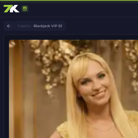
Cassino
Blackjack VIP 53