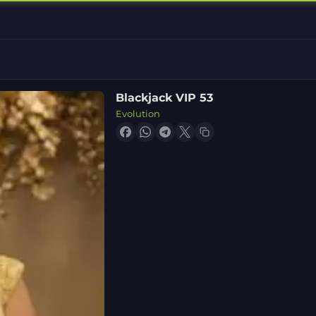
Blackjack VIP 53
Evolution