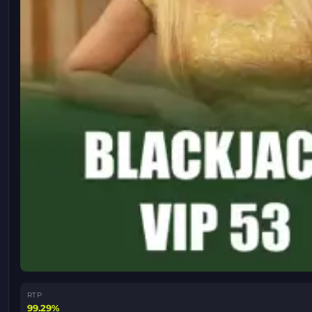
RTP
99.29%