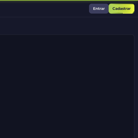
Entrar
Cadastrar