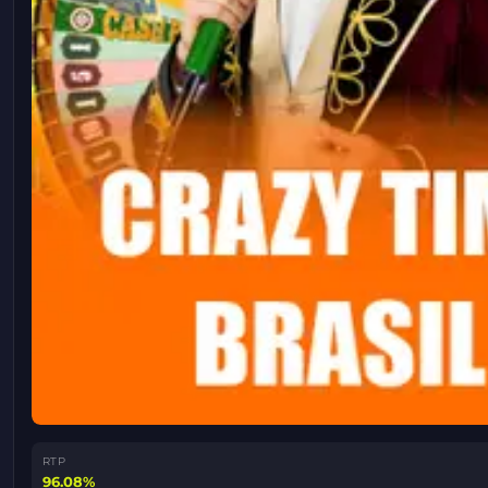
RTP
96.08%