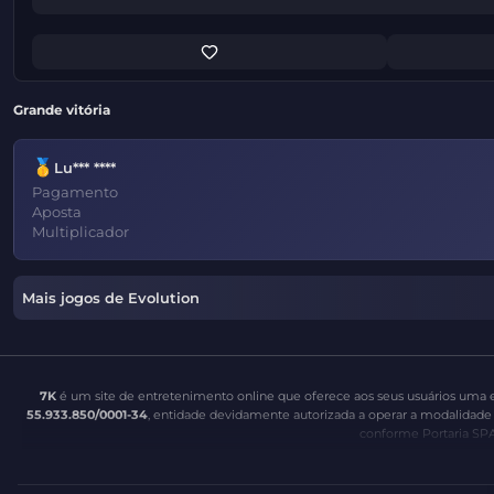
Crazy Time Brasil
Grande vitória
Evolution
🥇
Crazy Time Brasil
Lu*** ****
é um jogo de cassino online da
Evolution
, di
oportunidades de prêmios em cada rodada.
Pagamento
Aposta
Como jogar Crazy Time Brasil na 7K
Multiplicador
Para começar a jogar
Crazy Time Brasil
, basta ajustar o valor d
da Evolution.
Mais jogos de Evolution
Sobre o Crazy Time Brasil
O
Crazy Time Brasil
segue o padrão de qualidade da Evolution, 
partida.
7K
é um site de entretenimento online que oferece aos seus usuários uma ex
55.933.850/0001-34
Por que jogar Crazy Time Brasil na 7K
, entidade devidamente autorizada a operar a modalidade l
conforme Portaria SPA/
Na
7K
, você joga com total segurança, suporte rápido e depósito
responsabilidade!
Ao acessar, continuar a usar ou navegar neste site, você concorda que podemo