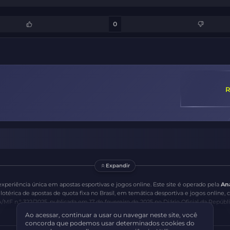
0
sponível na
7K
. Com mecânica envolvente e gráficos de qualidade, of
R
a aposta e iniciar a rodada. O jogo é fácil de entender e indicado t
com tecnologia auditada e resultados aleatórios. Com RTP médio de
Expandir
periência única em apostas esportivas e jogos online. Este site é operado pela
Ana
otérica de apostas de quota fixa no Brasil, em temática desportiva e jogos online,
MF n.º 322/2025, publicada em 17 de fevereiro de 2025 no Diário Oficial da Repúblic
s via Pix. A plataforma é licenciada e reúne dezenas de títulos da E
Ao acessar, continuar a usar ou navegar neste site, você
Ver mais
Este site utiliza cookies
s usar determinados cookies do navegador para melhorar sua experiência ao usar nos
concorda que podemos usar determinados cookies do
interfere na sua privacidade.