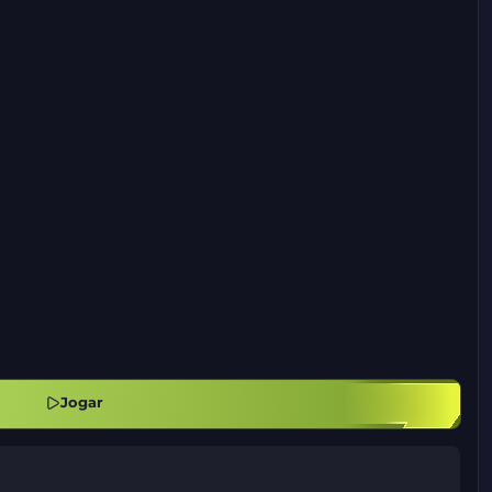
Jogar