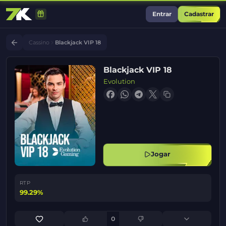
Entrar
Cadastrar
Cassino
Blackjack VIP 18
Blackjack VIP 18
Evolution
Jogar
RTP
99.29%
0