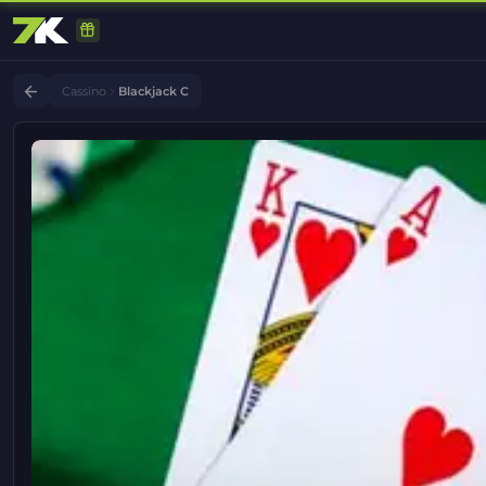
Cassino
Blackjack C