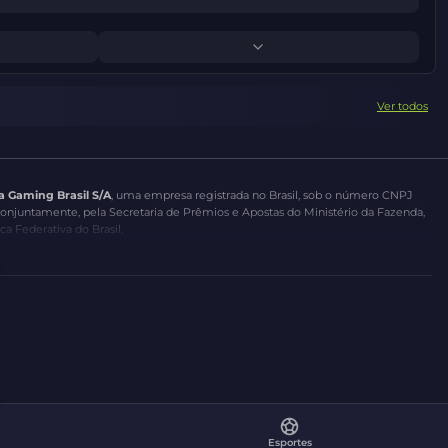
Ver todos
 uma experiência completa para quem busca diversão e
 Gaming Brasil S/A
, uma empresa registrada no Brasil, sob o número CNPJ
 conjuntamente, pela Secretaria de Prêmios e Apostas do Ministério da Fazenda,
a Federativa do Brasil.
ara quem está começando quanto para jogadores experientes da
so site. Utilizamos cookies apenas para melhorar a sua experiência e isso não
Continuada (BPC).
%
, oferece uma boa relação entre risco e retorno a cada partida.
volution e demais provedores parceiros. Jogue com
Esportes