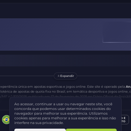
ível na
7K
. Com mecânica envolvente e gráficos de qualidade, ofere
posta e iniciar a rodada. O jogo é fácil de entender e indicado tanto
ecnologia auditada e resultados aleatórios. Com RTP médio de
97%
Expandir
periência única em apostas esportivas e jogos online. Este site é operado pela
Ana
otérica de apostas de quota fixa no Brasil, em temática desportiva e jogos online,
os via Pix. A plataforma é licenciada e reúne dezenas de títulos da 
MF n.º 322/2025, publicada em 17 de fevereiro de 2025 no Diário Oficial da Repúblic
Ao acessar, continuar a usar ou navegar neste site, você
Ver mais
Este site utiliza cookies
s usar determinados cookies do navegador para melhorar sua experiência ao usar nos
concorda que podemos usar determinados cookies do
interfere na sua privacidade.
navegador para melhorar sua experiência. Utilizamos
+18 · JOGUE COM
cookies apenas para melhorar a sua experiência e isso não
APOSTA NÃO É
forma é proibido para
beneficiários de Bolsa Família e Benefício de Prestação 
RESPONSABILIDADE
INVESTIMENTO
interfere na sua privacidade.