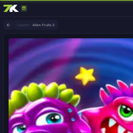
Cassino
Alien Fruits 2