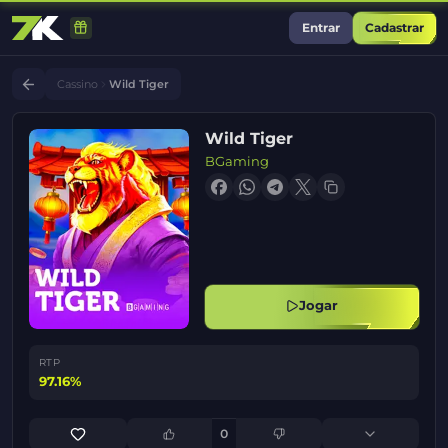
Entrar
Cadastrar
Cassino
Wild Tiger
Wild Tiger
BGaming
Jogar
RTP
97.16%
0