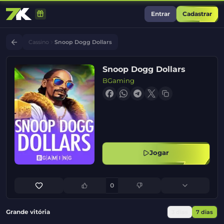
Entrar
Cadastrar
Cassino
Snoop Dogg Dollars
Snoop Dogg Dollars
BGaming
Jogar
0
Snoop Dogg Dollars
Grande vitória
3 dias
7 dias
BGaming