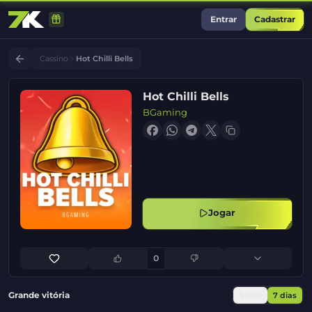
Entrar
Cadastrar
Cassino
Hot Chilli Bells
Hot Chilli Bells
BGaming
Jogar
0
Hot Chilli Bells
Grande vitória
3 dias
7 dias
BGaming