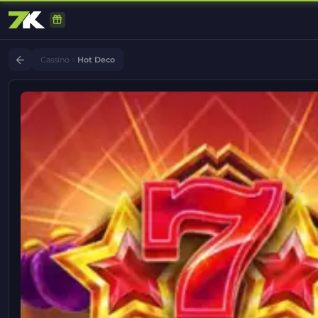
Cassino
Hot Deco