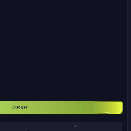
Jogar