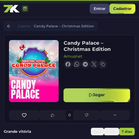
Entrar
Cadastrar
Cassino
Candy Palace – Christmas Edition
Candy Palace –
Christmas Edition
Amusnet
Jogar
0
Candy Palace – Christmas Edition
Grande vitória
Hoje
3 dias
7 dias
Amusnet