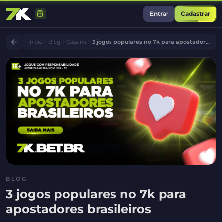
Entrar
Cadastrar
Início
Blog
Cassino
3 jogos populares no 7k para apostadores brasileiros
BLOG
3 jogos populares no 7k para
apostadores brasileiros