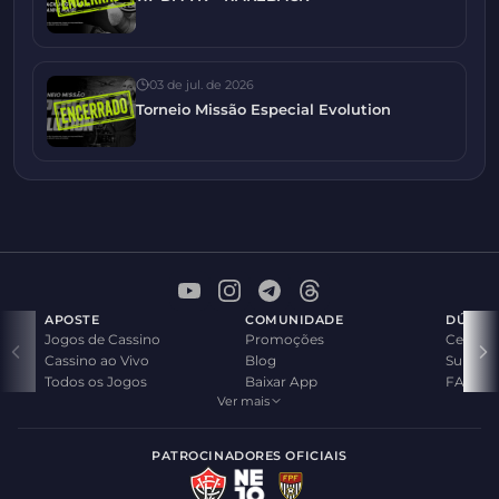
03 de jul. de 2026
Torneio Missão Especial Evolution
APOSTE
COMUNIDADE
DÚVID
Jogos de Cassino
Promoções
Central
Cassino ao Vivo
Blog
Suporte
Todos os Jogos
Baixar App
FAQ
Ver mais
PATROCINADORES OFICIAIS