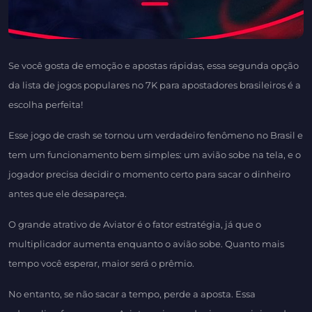
Se você gosta de emoção e apostas rápidas, essa segunda opção
da lista de jogos populares no 7K para apostadores brasileiros
é a
escolha perfeita!
Esse jogo de crash se tornou um verdadeiro fenômeno no Brasil e
tem um funcionamento bem simples: um avião sobe na tela, e o
jogador precisa decidir o momento certo para sacar o dinheiro
antes que ele desapareça.
O grande atrativo de Aviator é o fator estratégia, já que o
multiplicador aumenta enquanto o avião sobe. Quanto mais
tempo você esperar, maior será o prêmio.
No entanto, se não sacar a tempo, perde a aposta. Essa