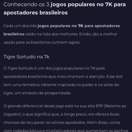
Conhecendo os 3
jogos populares no 7K para
apostadores brasileiros
Cada um dos três
jogos populares no
7K
para apostadores
brasileiros
estão na lista dos melhores. Então, são a melhor
opção para os brasileiros curtirem agora.
Tigre Sortudo na 7k
O Tigre Sortudo é um dos jogos populares no 7K para
apostadores brasileiros que mais chamam a atenção. Esse slot
tem uma temática vibrante inspirada no poder e na sorte do
tigre, um símbolo de prosperidade.
O grande diferencial desse jogo está na sua alta RTP (Retorno ao
Jogador), o que significa que, a longo prazo, ele oferece boas
chances de recuperar os valores apostados. Além disso, conta
com rodadas bônus e multiplicadores que aumentam os ganhos