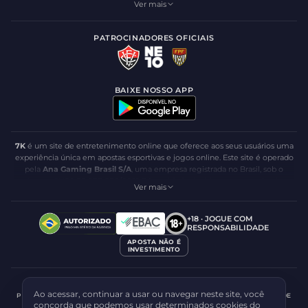
Ver mais
PATROCINADORES OFICIAIS
BAIXE NOSSO APP
7K
é um site de entretenimento online que oferece aos seus usuários uma
experiência única em apostas esportivas e jogos online. Este site é operado
pela
Ana Gaming Brasil S/A
, uma empresa registrada no Brasil, sob o
número CNPJ
55.933.850/0001-34
, entidade devidamente autorizada a
Ver mais
operar a modalidade lotérica de apostas de quota fixa no Brasil, em
temática desportiva e jogos online, conjuntamente, pela Secretaria de
Prêmios e Apostas do Ministério da Fazenda, conforme Portaria SPA/MF
+18 · JOGUE COM
n.º 322/2025, publicada em 17 de fevereiro de 2025 no Diário Oficial da
RESPONSABILIDADE
República Federativa do Brasil.
APOSTA NÃO É
INVESTIMENTO
Ao acessar, continuar a usar ou navegar neste site, você concorda que
podemos usar determinados cookies do navegador para melhorar sua
experiência ao usar nosso site. Utilizamos cookies apenas para melhorar a
TERMOS E CONDIÇÕES
POLÍTICA DE PRIVACIDADE
POLÍTICA KYC
Ao acessar, continuar a usar ou navegar neste site, você
Este site utiliza cookies
POLÍTICA PLD-FTP
CENTRAL DE JOGO RESPONSÁVEL
DENÚNCIAS
PRIVACIDADE
sua experiência e isso não interfere na sua privacidade.
concorda que podemos usar determinados cookies do
OUVIDORIA