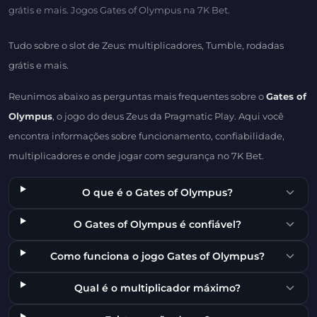
grátis e mais. Jogos Gates of Olympus na 7K Bet.
Tudo sobre o slot de Zeus: multiplicadores, Tumble, rodadas
grátis e mais.
Reunimos abaixo as perguntas mais frequentes sobre o
Gates of
Olympus
, o jogo do deus Zeus da Pragmatic Play. Aqui você
encontra informações sobre funcionamento, confiabilidade,
multiplicadores e onde jogar com segurança no 7K Bet.
O que é o Gates of Olympus?
O Gates of Olympus é confiável?
Como funciona o jogo Gates of Olympus?
Qual é o multiplicador máximo?