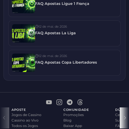
FAQ Apostas Ligue 1 França
12 de mai. de 2026
FAQ Apostas La Liga
12 de mai. de 2026
FAQ Apostas Copa Libertadores
APOSTE
COMUNIDADE
DÚVID
Jogos de Cassino
Promoções
Central
Cassino ao Vivo
Blog
Suporte
Todos os Jogos
Baixar App
FAQ