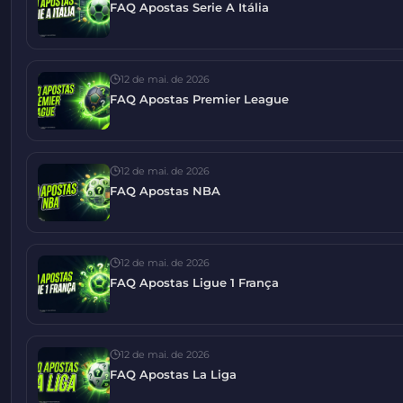
FAQ Apostas Serie A Itália
12 de mai. de 2026
FAQ Apostas Premier League
12 de mai. de 2026
FAQ Apostas NBA
12 de mai. de 2026
FAQ Apostas Ligue 1 França
12 de mai. de 2026
FAQ Apostas La Liga