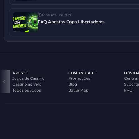
12 de mai. de 2026
FAQ Apostas Copa Libertadores
APOSTE
COMUNIDADE
DÚVID
Jogos de Cassino
Promoções
Central
Cassino ao Vivo
Blog
Suporte
Todos os Jogos
Baixar App
FAQ