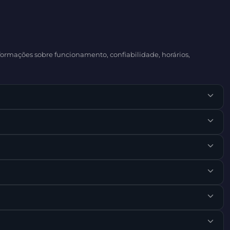
nformações sobre funcionamento, confiabilidade, horários,