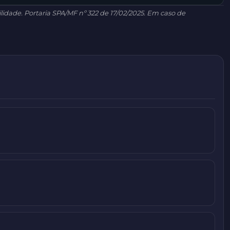
dade. Portaria SPA/MF nº 322 de 17/02/2025. Em caso de