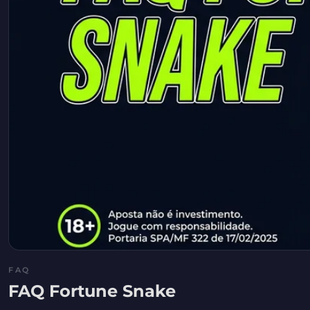
FAQ
FAQ Fortune Snake