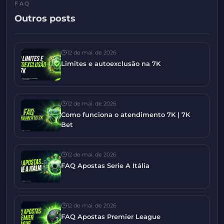
FAQ
Outros posts
12 de mai. de 2026
Limites e autoexclusão na 7K
12 de mai. de 2026
Como funciona o atendimento 7K | 7K
Bet
12 de mai. de 2026
FAQ Apostas Serie A Itália
12 de mai. de 2026
FAQ Apostas Premier League