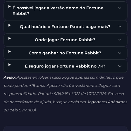
É possível jogar a versão demo do Fortune
Rabbit?
Qual horário o Fortune Rabbit paga mais?
Onde jogar Fortune Rabbit?
Como ganhar no Fortune Rabbit?
É seguro jogar Fortune Rabbit no 7K?
Aviso:
Apostas envolvem risco. Jogue apenas com dinheiro que
pode perder. +18 anos. Aposta não é investimento. Jogue com
responsabilidade. Portaria SPA/MF nº 322 de 17/02/2025. Em caso
de necessidade de ajuda, busque apoio em
Jogadores Anônimos
ou pelo CVV (188).