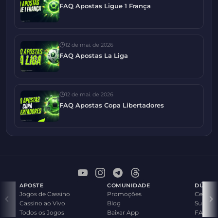
FAQ Apostas Ligue 1 França
12 de mai. de 2026
FAQ Apostas La Liga
12 de mai. de 2026
FAQ Apostas Copa Libertadores
APOSTE
COMUNIDADE
DÚVID
Jogos de Cassino
Promoções
Central
Cassino ao Vivo
Blog
Suporte
Todos os Jogos
Baixar App
FAQ