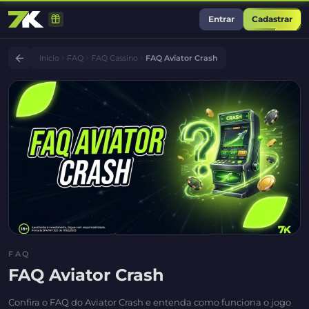
Entrar
Cadastrar
Início
FAQ
FAQ Cassino
FAQ Aviator Crash
FAQ
FAQ Aviator Crash
Confira o FAQ do Aviator Crash e entenda como funciona o jogo