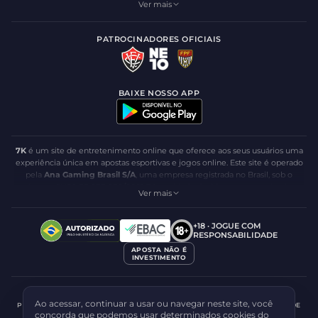
Ver mais
PATROCINADORES OFICIAIS
BAIXE NOSSO APP
7K
é um site de entretenimento online que oferece aos seus usuários uma
experiência única em apostas esportivas e jogos online. Este site é operado
pela
Ana Gaming Brasil S/A
, uma empresa registrada no Brasil, sob o
número CNPJ
55.933.850/0001-34
, entidade devidamente autorizada a
Ver mais
operar a modalidade lotérica de apostas de quota fixa no Brasil, em
temática desportiva e jogos online, conjuntamente, pela Secretaria de
Prêmios e Apostas do Ministério da Fazenda, conforme Portaria SPA/MF
+18 · JOGUE COM
n.º 322/2025, publicada em 17 de fevereiro de 2025 no Diário Oficial da
RESPONSABILIDADE
República Federativa do Brasil.
APOSTA NÃO É
INVESTIMENTO
Ao acessar, continuar a usar ou navegar neste site, você concorda que
podemos usar determinados cookies do navegador para melhorar sua
experiência ao usar nosso site. Utilizamos cookies apenas para melhorar a
TERMOS E CONDIÇÕES
POLÍTICA DE PRIVACIDADE
POLÍTICA KYC
Ao acessar, continuar a usar ou navegar neste site, você
Este site utiliza cookies
POLÍTICA PLD-FTP
CENTRAL DE JOGO RESPONSÁVEL
DENÚNCIAS
PRIVACIDADE
sua experiência e isso não interfere na sua privacidade.
concorda que podemos usar determinados cookies do
OUVIDORIA