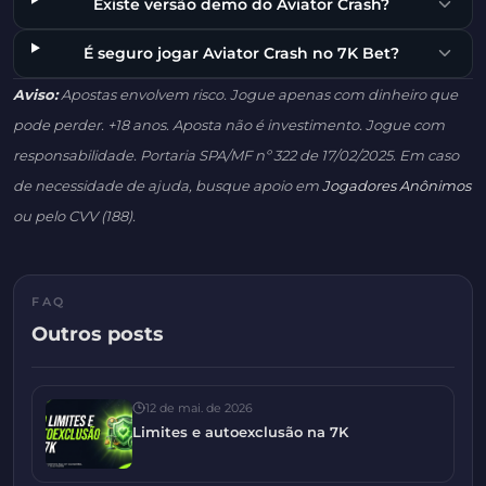
Existe versão demo do Aviator Crash?
É seguro jogar Aviator Crash no 7K Bet?
Aviso:
Apostas envolvem risco. Jogue apenas com dinheiro que
pode perder. +18 anos. Aposta não é investimento. Jogue com
responsabilidade. Portaria SPA/MF nº 322 de 17/02/2025. Em caso
de necessidade de ajuda, busque apoio em
Jogadores Anônimos
ou pelo CVV (188).
FAQ
Outros posts
12 de mai. de 2026
Limites e autoexclusão na 7K