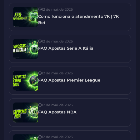
12 de mai. de 2026
Como funciona o atendimento 7K | 7K
Bet
12 de mai. de 2026
FAQ Apostas Serie A Itália
12 de mai. de 2026
FAQ Apostas Premier League
12 de mai. de 2026
FAQ Apostas NBA
12 de mai. de 2026