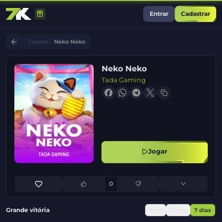
Entrar
Cadastrar
Cassino
Neko Neko
Neko Neko
Tada Gaming
Jogar
0
Neko Neko
Grande vitória
Hoje
3 dias
7 dias
Tada Gaming