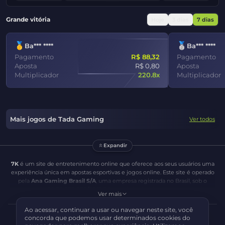
Mines Gold
Grande vitória
Hoje
3 dias
7 dias
Tada Gaming
🥇
🥈
Mines Gold
Ba*** ****
é um jogo de cassino online da
Tada Gaming
Ba*** ****
,
disponível na
7K
. Com mecânica envolvente e gráficos de
Pagamento
R$ 88,32
Pagamento
Aposta
R$ 0,80
Aposta
qualidade, oferece uma experiência completa para quem
Multiplicador
220.8
x
Multiplicador
busca diversão e oportunidades de prêmios em cada
rodada.
Como jogar Mines Gold na 7K
Mais jogos de Tada Gaming
Para começar a jogar
Mines Gold
, basta ajustar o valor da
Ver todos
aposta e iniciar a rodada. O jogo é fácil de entender e
indicado tanto para quem está começando quanto para
Expandir
jogadores experientes da Tada Gaming.
7K
é um site de entretenimento online que oferece aos seus usuários uma
Sobre o Mines Gold
experiência única em apostas esportivas e jogos online. Este site é operado
pela
Ana Gaming Brasil S/A
, uma empresa registrada no Brasil, sob o
O
Mines Gold
segue o padrão de qualidade da Tada
número CNPJ
55.933.850/0001-34
, entidade devidamente autorizada a
Gaming, com tecnologia auditada e resultados aleatórios.
Ver mais
operar a modalidade lotérica de apostas de quota fixa no Brasil, em
Com RTP médio de
97.50%
, oferece uma boa relação entre
temática desportiva e jogos online, conjuntamente, pela Secretaria de
Ao acessar, continuar a usar ou navegar neste site, você
Este site utiliza cookies
risco e retorno a cada partida.
Prêmios e Apostas do Ministério da Fazenda, conforme Portaria SPA/MF
+18 · JOGUE COM
concorda que podemos usar determinados cookies do
n.º 322/2025, publicada em 17 de fevereiro de 2025 no Diário Oficial da
RESPONSABILIDADE