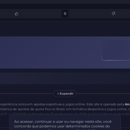
0
onível na
7K
. Com mecânica envolvente e gráficos de qualidade, ofe
sta e iniciar a rodada. O jogo é fácil de entender e indicado tanto p
m tecnologia auditada e resultados aleatórios. Com RTP médio de
9
Expandir
periência única em apostas esportivas e jogos online. Este site é operado pela
Ana
otérica de apostas de quota fixa no Brasil, em temática desportiva e jogos online,
MF n.º 322/2025, publicada em 17 de fevereiro de 2025 no Diário Oficial da Repúblic
os via Pix. A plataforma é licenciada e reúne dezenas de títulos da 
Ao acessar, continuar a usar ou navegar neste site, você
Ver mais
Este site utiliza cookies
s usar determinados cookies do navegador para melhorar sua experiência ao usar nos
concorda que podemos usar determinados cookies do
interfere na sua privacidade.