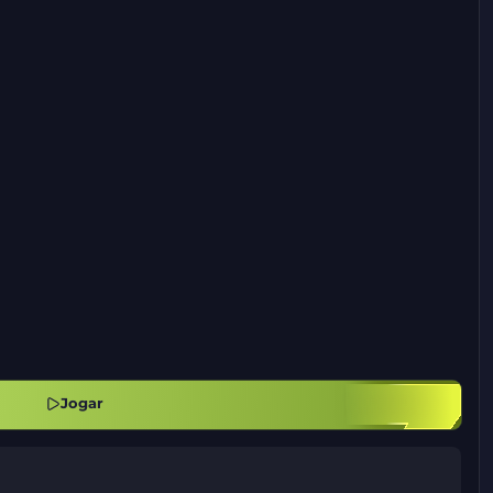
Jogar