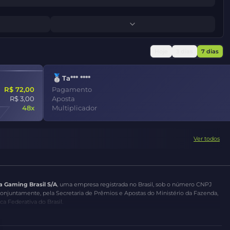
Hoje
3 dias
7 dias
🥈
rece uma experiência completa para quem busca diversão e
Ta*** ****
R$ 72,00
Pagamento
R$ 3,00
Aposta
48
x
Multiplicador
ara quem está começando quanto para jogadores experientes da
Ver todos
7.00%
, oferece uma boa relação entre risco e retorno a cada
 Gaming Brasil S/A
, uma empresa registrada no Brasil, sob o número CNPJ
 conjuntamente, pela Secretaria de Prêmios e Apostas do Ministério da Fazenda,
a Federativa do Brasil.
Tada Gaming e demais provedores parceiros. Jogue com
so site. Utilizamos cookies apenas para melhorar a sua experiência e isso não