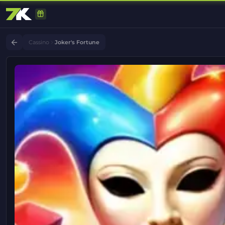
Cassino
Joker's Fortune