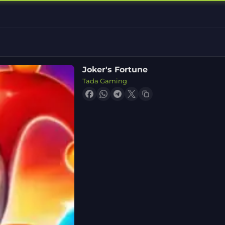
Joker's Fortune
Tada Gaming