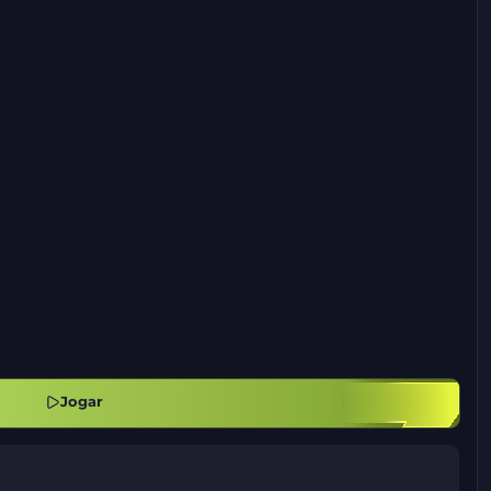
Jogar