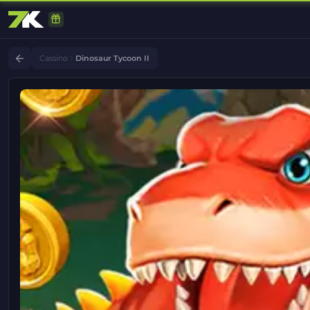
Cassino
Dinosaur Tycoon II