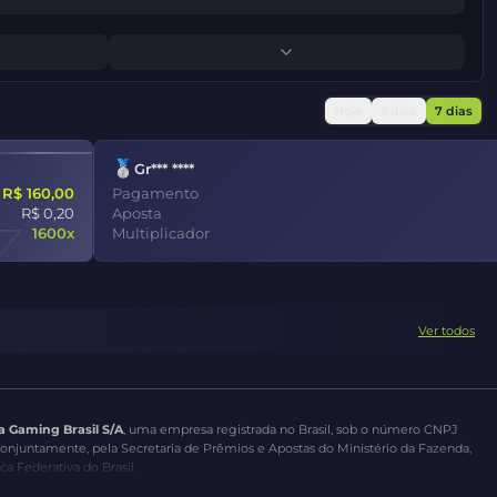
Hoje
3 dias
7 dias
🥈
de, oferece uma experiência completa para quem busca diversão
Gr*** ****
R$ 160,00
Pagamento
R$ 0,20
Aposta
1600
x
Multiplicador
 tanto para quem está começando quanto para jogadores experientes
Ver todos
io de
97.00%
, oferece uma boa relação entre risco e retorno a
 Gaming Brasil S/A
, uma empresa registrada no Brasil, sob o número CNPJ
Tada Gaming e demais provedores parceiros. Jogue com
 conjuntamente, pela Secretaria de Prêmios e Apostas do Ministério da Fazenda,
a Federativa do Brasil.