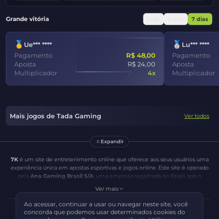
Crash Bonus
Grande vitória
Hoje
3 dias
7 dias
Tada Gaming
🥇
🥈
Crash Bonus
Ue*** ****
é um jogo de cassino online da
Tada Gaming
Lu*** ****
,
disponível na
7K
. Com mecânica envolvente e gráficos de
Pagamento
R$ 48,00
Pagamento
Aposta
R$ 24,00
Aposta
qualidade, oferece uma experiência completa para quem
Multiplicador
4
x
Multiplicador
busca diversão e oportunidades de prêmios em cada
rodada.
Como jogar Crash Bonus na 7K
Mais jogos de Tada Gaming
Para começar a jogar
Crash Bonus
, basta ajustar o valor da
Ver todos
aposta e iniciar a rodada. O jogo é fácil de entender e
indicado tanto para quem está começando quanto para
Expandir
jogadores experientes da Tada Gaming.
7K
é um site de entretenimento online que oferece aos seus usuários uma
Sobre o Crash Bonus
experiência única em apostas esportivas e jogos online. Este site é operado
pela
Ana Gaming Brasil S/A
, uma empresa registrada no Brasil, sob o
O
Crash Bonus
segue o padrão de qualidade da Tada
número CNPJ
55.933.850/0001-34
, entidade devidamente autorizada a
Gaming, com tecnologia auditada e resultados aleatórios.
Ver mais
operar a modalidade lotérica de apostas de quota fixa no Brasil, em
Com RTP médio de
97.50%
, oferece uma boa relação entre
temática desportiva e jogos online, conjuntamente, pela Secretaria de
Ao acessar, continuar a usar ou navegar neste site, você
Este site utiliza cookies
risco e retorno a cada partida.
Prêmios e Apostas do Ministério da Fazenda, conforme Portaria SPA/MF
+18 · JOGUE COM
concorda que podemos usar determinados cookies do
n.º 322/2025, publicada em 17 de fevereiro de 2025 no Diário Oficial da
RESPONSABILIDADE