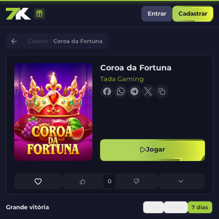
Entrar
Cadastrar
Cassino
Coroa da Fortuna
Coroa da Fortuna
Tada Gaming
Jogar
0
Coroa da Fortuna
Grande vitória
Hoje
3 dias
7 dias
Tada Gaming