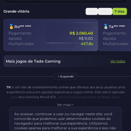
Clover Coins 4x4
Grande vitória
Hoje
3 dias
7 dias
Tada Gaming
🥇
🥈
Clover Coins 4x4
Ro*** ****
é um jogo de cassino online da
Tada
Ta*** ****
Gaming
, disponível na
7K
. Com mecânica envolvente e
Pagamento
R$ 2.060,40
Pagamento
Aposta
R$ 9,00
Aposta
gráficos de qualidade, oferece uma experiência completa
Multiplicador
457.8
x
Multiplicador
para quem busca diversão e oportunidades de prêmios em
cada rodada.
Mais jogos de Tada Gaming
Ver todos
Como jogar Clover Coins 4x4 na 7K
Para começar a jogar
Clover Coins 4x4
, basta ajustar o valor
da aposta e iniciar a rodada. O jogo é fácil de entender e
Expandir
indicado tanto para quem está começando quanto para
7K
é um site de entretenimento online que oferece aos seus usuários uma
jogadores experientes da Tada Gaming.
experiência única em apostas esportivas e jogos online. Este site é operado
pela
Ana Gaming Brasil S/A
, uma empresa registrada no Brasil, sob o
Sobre o Clover Coins 4x4
número CNPJ
55.933.850/0001-34
, entidade devidamente autorizada a
Ver mais
O
Clover Coins 4x4
segue o padrão de qualidade da Tada
operar a modalidade lotérica de apostas de quota fixa no Brasil, em
temática desportiva e jogos online, conjuntamente, pela Secretaria de
Gaming, com tecnologia auditada e resultados aleatórios.
Ao acessar, continuar a usar ou navegar neste site, você
Este site utiliza cookies
Prêmios e Apostas do Ministério da Fazenda, conforme Portaria SPA/MF
+18 · JOGUE COM
Com RTP médio de
97.36%
, oferece uma boa relação entre
concorda que podemos usar determinados cookies do
n.º 322/2025, publicada em 17 de fevereiro de 2025 no Diário Oficial da
RESPONSABILIDADE
navegador para melhorar sua experiência. Utilizamos
risco e retorno a cada partida.
República Federativa do Brasil.
cookies apenas para melhorar a sua experiência e isso não
APOSTA NÃO É