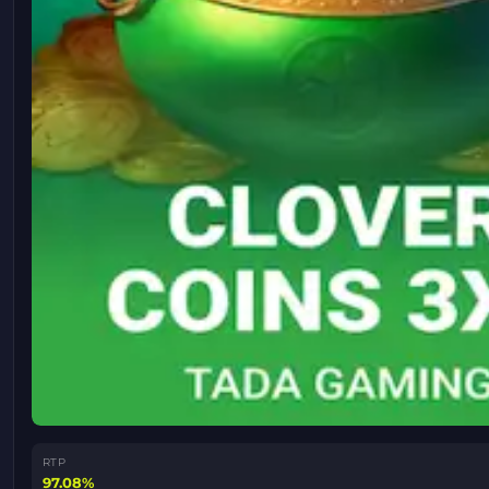
RTP
97.08%