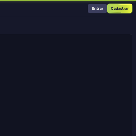
Entrar
Cadastrar