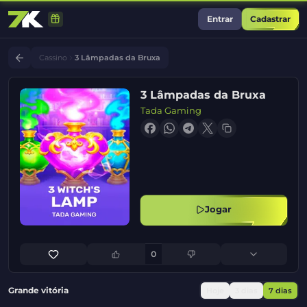
Entrar
Cadastrar
Cassino
3 Lâmpadas da Bruxa
3 Lâmpadas da Bruxa
Tada Gaming
Jogar
0
3 Lâmpadas da Bruxa
Grande vitória
Hoje
3 dias
7 dias
Tada Gaming