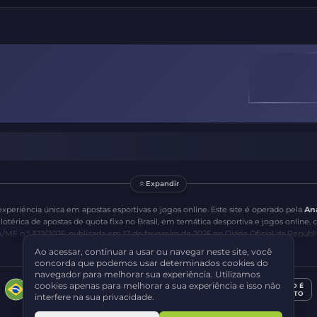
ic Play
, disponível na
7K
. Com mecânica envolvente e gráficos de q
valor da aposta e iniciar a rodada. O jogo é fácil de entender e indi
atic Play, com tecnologia auditada e resultados aleatórios. Com R
Expandir
periência única em apostas esportivas e jogos online. Este site é operado pela
Ana
otérica de apostas de quota fixa no Brasil, em temática desportiva e jogos online,
MF n.º 322/2025, publicada em 17 de fevereiro de 2025 no Diário Oficial da Repúblic
s via Pix. A plataforma é licenciada e reúne dezenas de títulos da P
Ao acessar, continuar a usar ou navegar neste site, você
Ver mais
Este site utiliza cookies
s usar determinados cookies do navegador para melhorar sua experiência ao usar nos
concorda que podemos usar determinados cookies do
interfere na sua privacidade.
navegador para melhorar sua experiência. Utilizamos
+18 · JOGUE COM
cookies apenas para melhorar a sua experiência e isso não
APOSTA NÃO É
forma é proibido para
beneficiários de Bolsa Família e Benefício de Prestação 
RESPONSABILIDADE
INVESTIMENTO
interfere na sua privacidade.