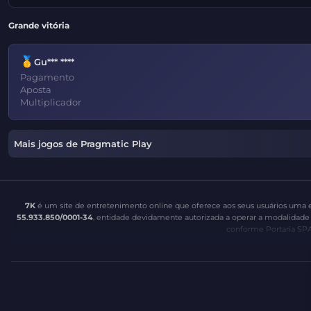
Live - Super 8 Baccarat
Grande vitória
Pragmatic Play
🥇
Live - Super 8 Baccarat
Gu*** ****
é um jogo de cassino online da
Pragmat
diversão e oportunidades de prêmios em cada rodada.
Pagamento
Aposta
Como jogar Live - Super 8 Baccarat na 7K
Multiplicador
Para começar a jogar
Live - Super 8 Baccarat
, basta ajustar o 
experientes da Pragmatic Play.
Mais jogos de Pragmatic Play
Sobre o Live - Super 8 Baccarat
O
Live - Super 8 Baccarat
segue o padrão de qualidade da Pragm
cada partida.
7K
é um site de entretenimento online que oferece aos seus usuários uma ex
55.933.850/0001-34
Por que jogar Live - Super 8 Baccarat na 7K
, entidade devidamente autorizada a operar a modalidade l
conforme Portaria SPA/
Na
7K
, você joga com total segurança, suporte rápido e depósito
responsabilidade!
Ao acessar, continuar a usar ou navegar neste site, você concorda que podemo
O uso desta plata