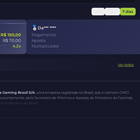
Hoje
3 dias
7 dias
🥈
ualidade, oferece uma experiência completa para quem busca
Da*** ****
R$ 150,00
Pagamento
R$ 70,00
Aposta
4.2
x
Multiplicador
cado tanto para quem está começando quanto para jogadores
Ver todos
TP médio de
97%
, oferece uma boa relação entre risco e retorno a
 Gaming Brasil S/A
, uma empresa registrada no Brasil, sob o número CNPJ
 conjuntamente, pela Secretaria de Prêmios e Apostas do Ministério da Fazenda,
a Federativa do Brasil.
ragmatic Play e demais provedores parceiros. Jogue com
so site. Utilizamos cookies apenas para melhorar a sua experiência e isso não
Continuada (BPC).