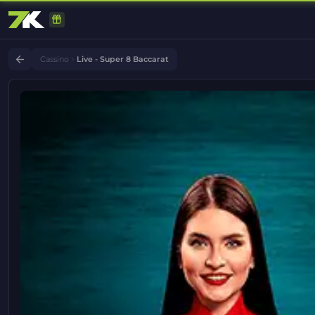
Cassino
Live - Super 8 Baccarat