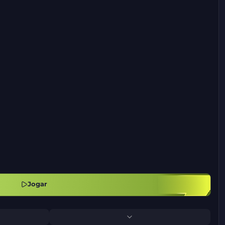
Jogar