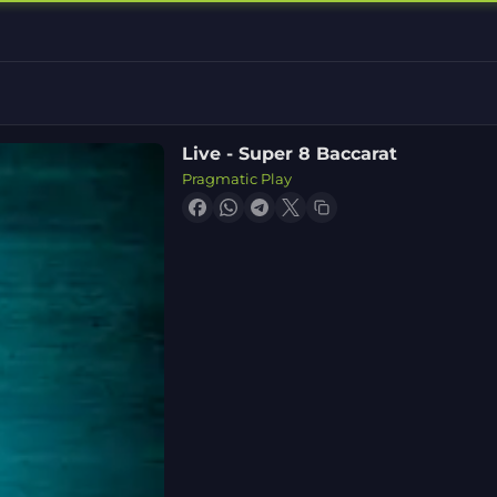
Live - Super 8 Baccarat
Pragmatic Play