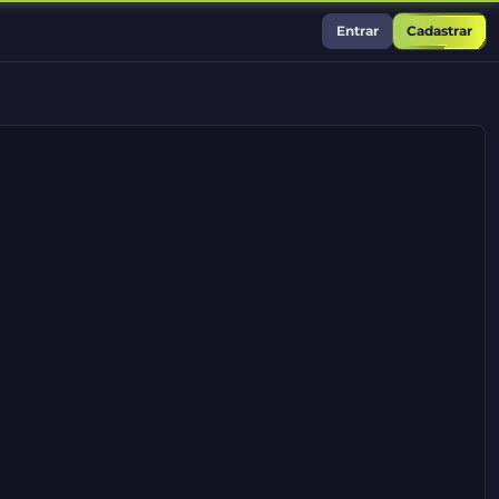
Entrar
Cadastrar