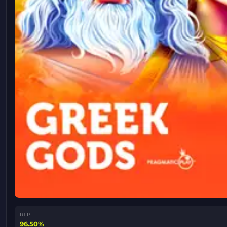
RTP
96.50%