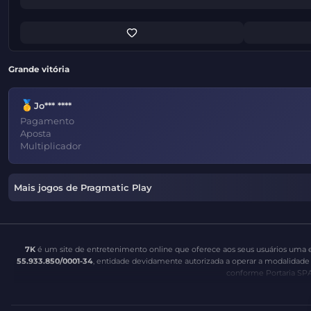
Greek Gods
Grande vitória
Pragmatic Play
🥇
Greek Gods
Jo*** ****
é um jogo de cassino online da
Pragmatic Play
, di
oportunidades de prêmios em cada rodada.
Pagamento
Aposta
Como jogar Greek Gods na 7K
Multiplicador
Para começar a jogar
Greek Gods
, basta ajustar o valor da apo
Pragmatic Play.
Mais jogos de Pragmatic Play
Sobre o Greek Gods
O
Greek Gods
segue o padrão de qualidade da Pragmatic Play, 
partida.
7K
é um site de entretenimento online que oferece aos seus usuários uma ex
55.933.850/0001-34
Por que jogar Greek Gods na 7K
, entidade devidamente autorizada a operar a modalidade l
conforme Portaria SPA/
Na
7K
, você joga com total segurança, suporte rápido e depósito
responsabilidade!
Ao acessar, continuar a usar ou navegar neste site, você concorda que podemo