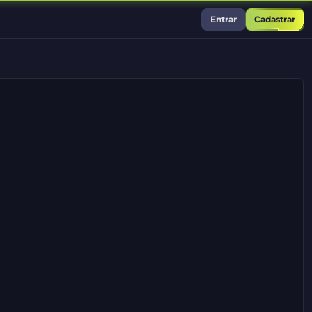
Entrar
Cadastrar