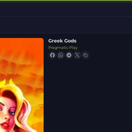
Greek Gods
Pragmatic Play