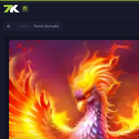
Cassino
Fenix Sortuda