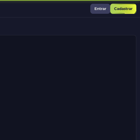
Entrar
Cadastrar