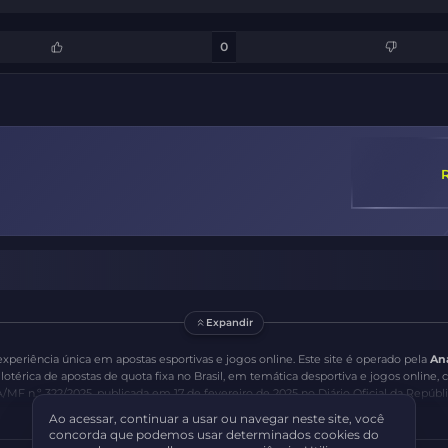
0
tic Play
, disponível na
7K
. Com mecânica envolvente e gráficos de 
R
valor da aposta e iniciar a rodada. O jogo é fácil de entender e ind
matic Play, com tecnologia auditada e resultados aleatórios. Com 
Expandir
periência única em apostas esportivas e jogos online. Este site é operado pela
Ana
otérica de apostas de quota fixa no Brasil, em temática desportiva e jogos online,
MF n.º 322/2025, publicada em 17 de fevereiro de 2025 no Diário Oficial da Repúblic
s via Pix. A plataforma é licenciada e reúne dezenas de títulos da P
Ao acessar, continuar a usar ou navegar neste site, você
Ver mais
Este site utiliza cookies
s usar determinados cookies do navegador para melhorar sua experiência ao usar nos
concorda que podemos usar determinados cookies do
interfere na sua privacidade.