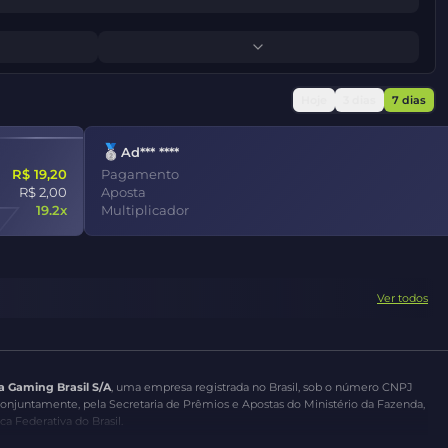
Hoje
3 dias
7 dias
🥈
erece uma experiência completa para quem busca diversão e
Ad*** ****
R$ 19,20
Pagamento
R$ 2,00
Aposta
19.2
x
Multiplicador
ra quem está começando quanto para jogadores experientes da Pop
Ver todos
96%
, oferece uma boa relação entre risco e retorno a cada
 Gaming Brasil S/A
, uma empresa registrada no Brasil, sob o número CNPJ
Pop Ok Gaming e demais provedores parceiros. Jogue com
 conjuntamente, pela Secretaria de Prêmios e Apostas do Ministério da Fazenda,
a Federativa do Brasil.