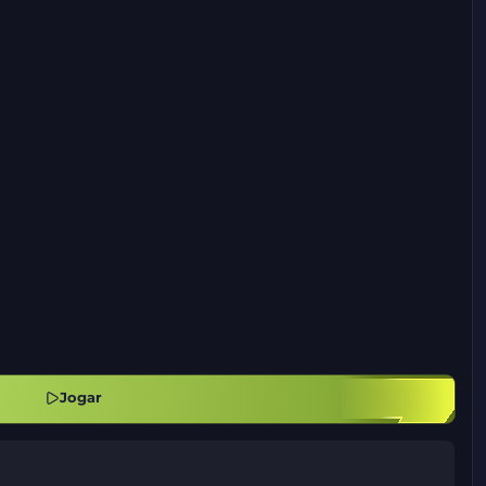
Jogar