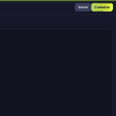
Entrar
Cadastrar