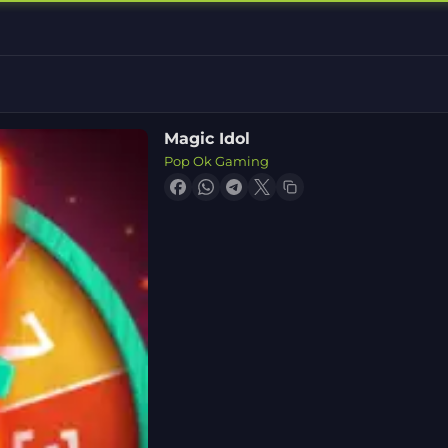
Magic Idol
Pop Ok Gaming