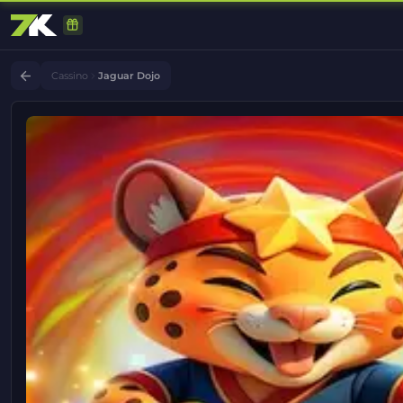
Cassino
Jaguar Dojo