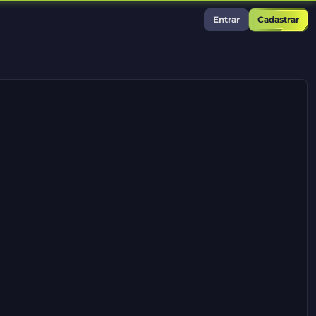
Entrar
Cadastrar