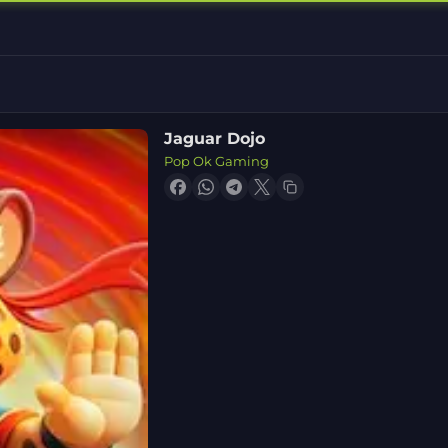
Jaguar Dojo
Pop Ok Gaming