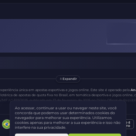
isponível na
7K
. Com mecânica envolvente e gráficos de qualidade, 
sta e iniciar a rodada. O jogo é fácil de entender e indicado tanto 
com tecnologia auditada e resultados aleatórios. Com RTP médio d
Expandir
periência única em apostas esportivas e jogos online. Este site é operado pela
Ana
otérica de apostas de quota fixa no Brasil, em temática desportiva e jogos online,
MF n.º 322/2025, publicada em 17 de fevereiro de 2025 no Diário Oficial da Repúblic
os via Pix. A plataforma é licenciada e reúne dezenas de títulos da 
Ao acessar, continuar a usar ou navegar neste site, você
Ver mais
Este site utiliza cookies
s usar determinados cookies do navegador para melhorar sua experiência ao usar nos
concorda que podemos usar determinados cookies do
interfere na sua privacidade.
navegador para melhorar sua experiência. Utilizamos
+18 · JOGUE COM
cookies apenas para melhorar a sua experiência e isso não
APOSTA NÃO É
forma é proibido para
beneficiários de Bolsa Família e Benefício de Prestação 
RESPONSABILIDADE
INVESTIMENTO
interfere na sua privacidade.