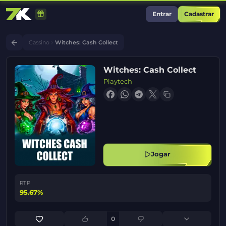
Entrar
Cadastrar
Cassino
Witches: Cash Collect
Witches: Cash Collect
Playtech
Jogar
RTP
95.67%
0