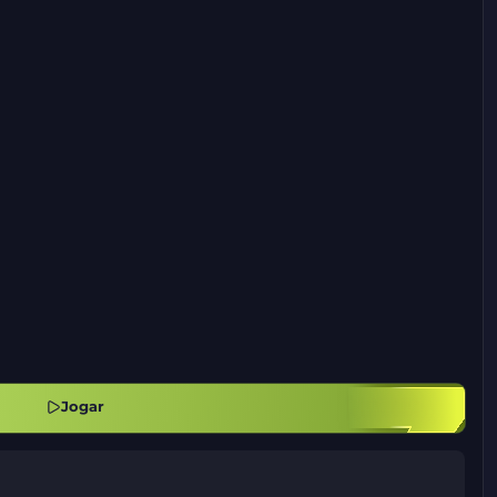
Jogar