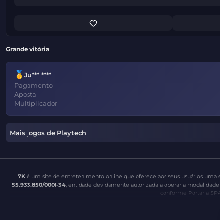
Leprechaun's Luck: Cash Collect
Grande vitória
Playtech
🥇
Leprechaun's Luck: Cash Collect
Ju*** ****
é um jogo de cassino online 
busca diversão e oportunidades de prêmios em cada rodada.
Pagamento
Aposta
Como jogar Leprechaun's Luck: Cash Collect na 7K
Multiplicador
Para começar a jogar
Leprechaun's Luck: Cash Collect
, basta a
jogadores experientes da Playtech.
Mais jogos de Playtech
Sobre o Leprechaun's Luck: Cash Collect
O
Leprechaun's Luck: Cash Collect
segue o padrão de qualidade
retorno a cada partida.
7K
é um site de entretenimento online que oferece aos seus usuários uma ex
55.933.850/0001-34
Por que jogar Leprechaun's Luck: Cash Collect na 7K
, entidade devidamente autorizada a operar a modalidade l
conforme Portaria SPA/
Na
7K
, você joga com total segurança, suporte rápido e depósito
responsabilidade!
Ao acessar, continuar a usar ou navegar neste site, você concorda que podemo