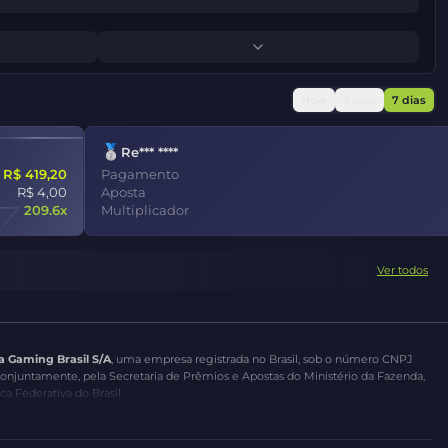
Hoje
3 dias
7 dias
🥈
e qualidade, oferece uma experiência completa para quem
Re*** ****
R$ 419,20
Pagamento
R$ 4,00
Aposta
209.6
x
Multiplicador
er e indicado tanto para quem está começando quanto para
Ver todos
m RTP médio de
95.38%
, oferece uma boa relação entre risco e
 Gaming Brasil S/A
, uma empresa registrada no Brasil, sob o número CNPJ
 conjuntamente, pela Secretaria de Prêmios e Apostas do Ministério da Fazenda,
a Federativa do Brasil.
laytech e demais provedores parceiros. Jogue com
so site. Utilizamos cookies apenas para melhorar a sua experiência e isso não