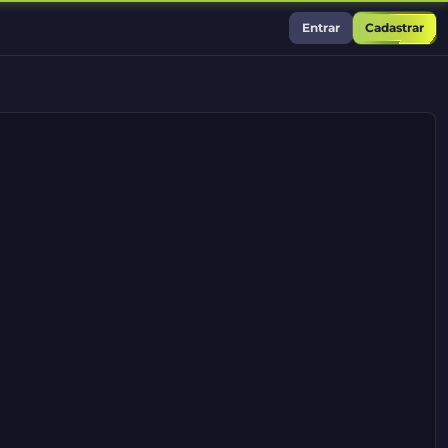
Entrar
Cadastrar