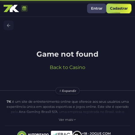
Entrar
Cadastrar
Game not found
Back to Casino
Expandir
7K
é um site de entretenimento online que oferece aos seus usuários uma
experiência única em apostas esportivas e jogos online. Este site é operado
pela
Ana Gaming Brasil S/A
, uma empresa registrada no Brasil, sob o
número CNPJ
55.933.850/0001-34
, entidade devidamente autorizada a
Ver mais
operar a modalidade lotérica de apostas de quota fixa no Brasil, em
temática desportiva e jogos online, conjuntamente, pela Secretaria de
Prêmios e Apostas do Ministério da Fazenda, conforme Portaria SPA/MF
+18 · JOGUE COM