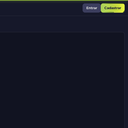
Entrar
Cadastrar