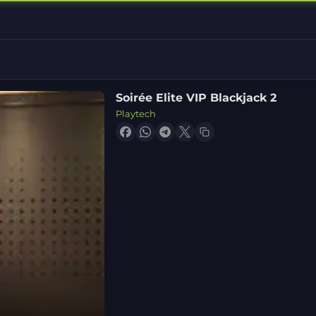
Soirée Elite VIP Blackjack 2
Playtech