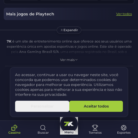
Royale Blackjack 4
Mais jogos de Playtech
Ver todos
Playtech
Royale Blackjack 4
é um jogo de cassino online da
Expandir
Playtech
, disponível na
7K
. Com mecânica envolvente e
gráficos de qualidade, oferece uma experiência completa
7K
é um site de entretenimento online que oferece aos seus usuários uma
experiência única em apostas esportivas e jogos online. Este site é operado
para quem busca diversão e oportunidades de prêmios em
pela
Ana Gaming Brasil S/A
, uma empresa registrada no Brasil, sob o
cada rodada.
número CNPJ
55.933.850/0001-34
, entidade devidamente autorizada a
Ver mais
operar a modalidade lotérica de apostas de quota fixa no Brasil, em
Como jogar Royale Blackjack 4 na 7K
temática desportiva e jogos online, conjuntamente, pela Secretaria de
Prêmios e Apostas do Ministério da Fazenda, conforme Portaria SPA/MF
Para começar a jogar
Royale Blackjack 4
, basta ajustar o
+18 · JOGUE COM
Ao acessar, continuar a usar ou navegar neste site, você
Este site utiliza cookies
n.º 322/2025, publicada em 17 de fevereiro de 2025 no Diário Oficial da
RESPONSABILIDADE
valor da aposta e iniciar a rodada. O jogo é fácil de entender
concorda que podemos usar determinados cookies do
República Federativa do Brasil.
navegador para melhorar sua experiência. Utilizamos
APOSTA NÃO É
e indicado tanto para quem está começando quanto para
INVESTIMENTO
cookies apenas para melhorar a sua experiência e isso não
jogadores experientes da Playtech.
Ao acessar, continuar a usar ou navegar neste site, você concorda que
interfere na sua privacidade.
podemos usar determinados cookies do navegador para melhorar sua
Sobre o Royale Blackjack 4
experiência ao usar nosso site. Utilizamos cookies apenas para melhorar a
Personalizar
Aceitar todos
sua experiência e isso não interfere na sua privacidade.
O
Royale Blackjack 4
segue o padrão de qualidade da
Playtech, com tecnologia auditada e resultados aleatórios.
O uso desta plataforma é proibido para
beneficiários de Bolsa Família e
Com RTP médio de
99.29%
, oferece uma boa relação entre
Benefício de Prestação Continuada (BPC).
risco e retorno a cada partida.
Menu
Cassino
Buscar
Torneios
Esportes