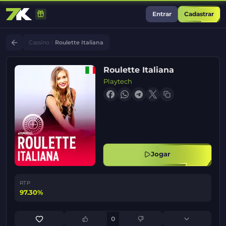
Entrar
Cadastrar
Cassino
Roulette Italiana
Roulette Italiana
Playtech
Jogar
RTP
97.30%
0