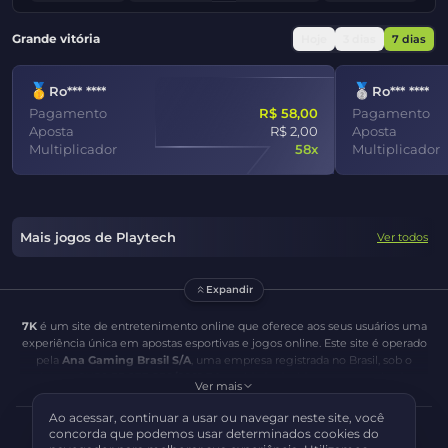
Premium Blackjack
Grande vitória
Hoje
3 dias
7 dias
Playtech
🥇
🥈
Premium Blackjack
Ro*** ****
é um jogo de cassino online da
Ro*** ****
Playtech
, disponível na
7K
. Com mecânica envolvente e
Pagamento
R$ 58,00
Pagamento
Aposta
R$ 2,00
Aposta
gráficos de qualidade, oferece uma experiência completa
Multiplicador
58
x
Multiplicador
para quem busca diversão e oportunidades de prêmios em
cada rodada.
Como jogar Premium Blackjack na 7K
Mais jogos de Playtech
Para começar a jogar
Premium Blackjack
, basta ajustar o
Ver todos
valor da aposta e iniciar a rodada. O jogo é fácil de entender
e indicado tanto para quem está começando quanto para
Expandir
jogadores experientes da Playtech.
7K
é um site de entretenimento online que oferece aos seus usuários uma
Sobre o Premium Blackjack
experiência única em apostas esportivas e jogos online. Este site é operado
pela
Ana Gaming Brasil S/A
, uma empresa registrada no Brasil, sob o
O
Premium Blackjack
segue o padrão de qualidade da
número CNPJ
55.933.850/0001-34
, entidade devidamente autorizada a
Playtech, com tecnologia auditada e resultados aleatórios.
Ver mais
operar a modalidade lotérica de apostas de quota fixa no Brasil, em
Com RTP médio de
99.57%
, oferece uma boa relação entre
temática desportiva e jogos online, conjuntamente, pela Secretaria de
Ao acessar, continuar a usar ou navegar neste site, você
Este site utiliza cookies
risco e retorno a cada partida.
Prêmios e Apostas do Ministério da Fazenda, conforme Portaria SPA/MF
+18 · JOGUE COM
concorda que podemos usar determinados cookies do
n.º 322/2025, publicada em 17 de fevereiro de 2025 no Diário Oficial da
RESPONSABILIDADE