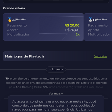
Grande vitória
Jade Baccarat
Playtech
🥇
🥈
Al*** ****
Fe*** ****
Jade Baccarat
é um jogo de cassino online da
Playtech
,
Pagamento
R$ 20,00
Pagamento
disponível na
7K
. Com mecânica envolvente e gráficos de
Aposta
R$ 20,00
Aposta
qualidade, oferece uma experiência completa para quem
Multiplicador
2
x
Multiplicador
busca diversão e oportunidades de prêmios em cada
rodada.
Como jogar Jade Baccarat na 7K
Mais jogos de Playtech
Ver todos
Para começar a jogar
Jade Baccarat
, basta ajustar o valor
da aposta e iniciar a rodada. O jogo é fácil de entender e
Expandir
indicado tanto para quem está começando quanto para
jogadores experientes da Playtech.
7K
é um site de entretenimento online que oferece aos seus usuários uma
experiência única em apostas esportivas e jogos online. Este site é operado
Sobre o Jade Baccarat
pela
Ana Gaming Brasil S/A
, uma empresa registrada no Brasil, sob o
O
Jade Baccarat
segue o padrão de qualidade da Playtech,
número CNPJ
55.933.850/0001-34
, entidade devidamente autorizada a
Ver mais
operar a modalidade lotérica de apostas de quota fixa no Brasil, em
com tecnologia auditada e resultados aleatórios. Com RTP
temática desportiva e jogos online, conjuntamente, pela Secretaria de
médio de
98.94%
, oferece uma boa relação entre risco e
Ao acessar, continuar a usar ou navegar neste site, você
Este site utiliza cookies
Prêmios e Apostas do Ministério da Fazenda, conforme Portaria SPA/MF
+18 · JOGUE COM
concorda que podemos usar determinados cookies do
retorno a cada partida.
n.º 322/2025, publicada em 17 de fevereiro de 2025 no Diário Oficial da
RESPONSABILIDADE
navegador para melhorar sua experiência. Utilizamos