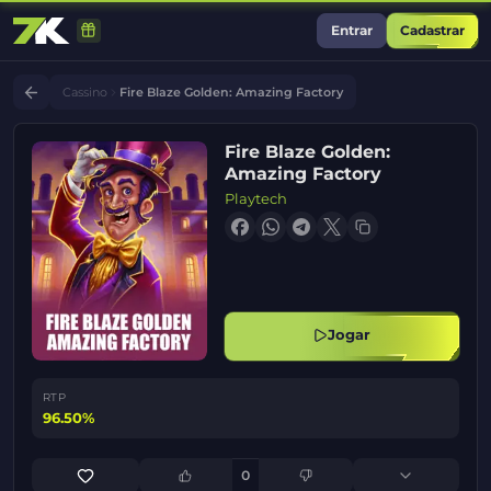
Entrar
Cadastrar
Cassino
Fire Blaze Golden: Amazing Factory
Fire Blaze Golden:
Amazing Factory
Playtech
Jogar
RTP
96.50%
0