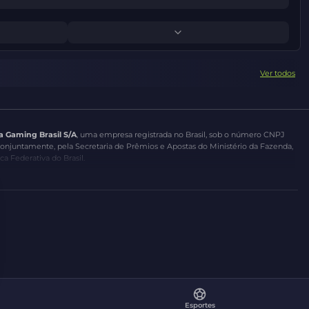
Ver todos
, oferece uma experiência completa para quem busca diversão e
 Gaming Brasil S/A
, uma empresa registrada no Brasil, sob o número CNPJ
 conjuntamente, pela Secretaria de Prêmios e Apostas do Ministério da Fazenda,
a Federativa do Brasil.
ado tanto para quem está começando quanto para jogadores
so site. Utilizamos cookies apenas para melhorar a sua experiência e isso não
Continuada (BPC).
o de
99.29%
, oferece uma boa relação entre risco e retorno a cada
laytech e demais provedores parceiros. Jogue com
Esportes