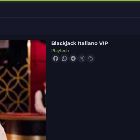
Blackjack Italiano VIP
Playtech