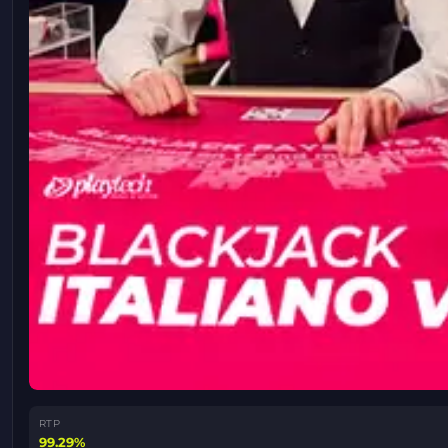
RTP
99.29%