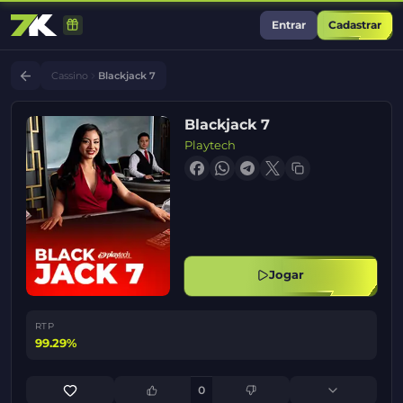
Entrar
Cadastrar
Cassino
Blackjack 7
Blackjack 7
Playtech
Jogar
RTP
99.29%
0