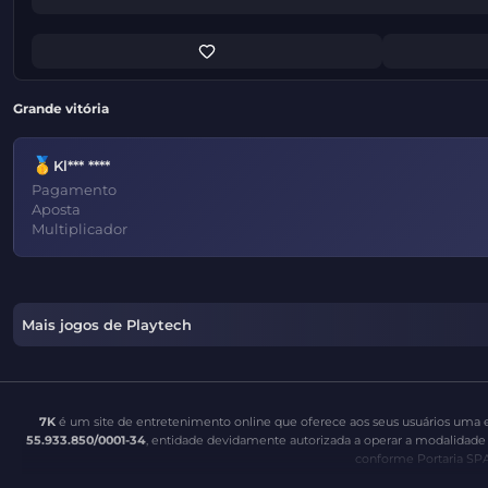
Baccarat Brasileira
Grande vitória
Playtech
🥇
Baccarat Brasileira
Kl*** ****
é um jogo de cassino online da
Playtech
, di
oportunidades de prêmios em cada rodada.
Pagamento
Aposta
Como jogar Baccarat Brasileira na 7K
Multiplicador
Para começar a jogar
Baccarat Brasileira
, basta ajustar o valor
da Playtech.
Sobre o Baccarat Brasileira
Mais jogos de Playtech
O
Baccarat Brasileira
segue o padrão de qualidade da Playtech,
partida.
Por que jogar Baccarat Brasileira na 7K
7K
é um site de entretenimento online que oferece aos seus usuários uma ex
Na
7K
, você joga com total segurança, suporte rápido e depósito
55.933.850/0001-34
, entidade devidamente autorizada a operar a modalidade l
conforme Portaria SPA/
responsabilidade!