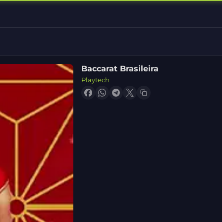
Baccarat Brasileira
Playtech