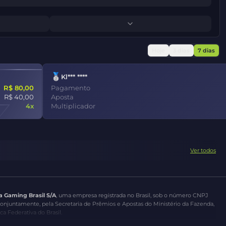
Hoje
3 dias
7 dias
🥈
ferece uma experiência completa para quem busca diversão e
Kl*** ****
R$ 80,00
Pagamento
R$ 40,00
Aposta
4
x
Multiplicador
tanto para quem está começando quanto para jogadores experientes
Ver todos
98.94%
, oferece uma boa relação entre risco e retorno a cada
 Gaming Brasil S/A
, uma empresa registrada no Brasil, sob o número CNPJ
laytech e demais provedores parceiros. Jogue com
 conjuntamente, pela Secretaria de Prêmios e Apostas do Ministério da Fazenda,
a Federativa do Brasil.