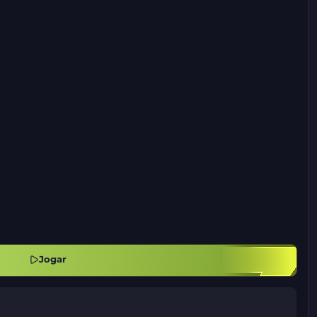
Jogar