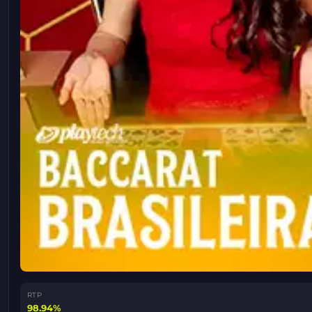
RTP
98.94%